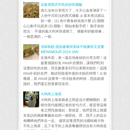
在家煮西式中吃的好吃燉飯
很久沒有分享照片了，今天心血來潮弄了一
人份中式吃法的西式燉飯 :p 基本煮法跟以
前一樣：(1) 有什麼食材就煮什麼 (2) 開開
心心動手玩廚房 (3) 開動！ 開始來動手吧！ 動手前的
想法： 手邊的義大利米快過期了。 燉飯和炒飯很像，
一個是濕的，一個...
頂味執餃 誰說健康與美味不能兼容又並蓄
WENAMOUR 2014 JAN
在過年前，來一篇在地食材的分享文吧！這
篇要感謝好友 miss9 的贊助，讓我們吃到
這麼好吃的水餃，而且數量多到可以來辦水餃趴！認識
miss9 的好友們，敬請預留過年後的水餃趴時間！:p 前
幾週，當 miss9 說要寄一些水餃來的時候，想說超感
謝的，我們還正想著要回送些...
大狗與上海菜
大狗和上海菜兩者之間是沒什麼關聯的，若
模仿當代媒體記者的造句方式，硬是替這兩
者之間找個連結，那就是，他們是我上個週
末造訪的兩家餐廳各自的一個部份。而，我手上的這台
相機將他們串在一起。 儘管這隻漂亮的法國純種大狗
不吃上海菜，忘了名字的上海菜餐廳裡頭沒有大狗倒是