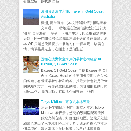
有隻肥貓，跟我家 白色...
澳洲黃金海岸之旅, Travel in Gold Coast,
Australia
澳洲, 黃金海岸 （本文請滑鼠或手指點圖看
文章喔。） 特地選在聖誕假期造訪位於 澳
洲 的 黃金海岸 ，享受一下海岸生活，以及取得溫暖的
天氣（同一時間台灣台北據說連續十天的陰雨矇矇。原
本 WE 只是想說隨便挑一個地方住一個星期，放鬆心
情，簡單晃晃走走，在刪去了幾個聖誕...
五種在澳洲黃金海岸的早餐心情組合 at
Bazaar, QT Gold Coast
Bazaar, QT Gold Coast 早餐 Bazaar 是 QT
Gold Coast Hotel 的主要用餐空間，自助式
的餐廳，有營運早餐午餐和晚餐。其最大特色就是取食
的動線和方式，有著高度的互動性，與食物的互動，與
廚房工作人員的互動，在飯店介紹裡頭，他們...
Tokyo Midtown 東京六本木夜景
這天下午補眠之後前往東京六本木 Tokyo
Midtown 看夜景，悠閒的氛圍搭配著優雅
的燈光與音樂，好舒服的地區。這幾天陸陸
續續也進出了六本木地區三次，哈，還滿喜歡六本木這
個區域的。跟六本木之丘比起來，我自己比較喜歡