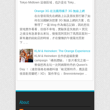
Tokyo Midtown 這個區域，也許是在 Toky...
Orange 3G 在法國用橘子 3G 無線上網
在出發前我先在網路上以及朋友那打聽了如
何在法國解決想要 3G 無線上網的方案，也
整理了 一篇 blog 作為備忘記錄，因此想在
當地實作看看，但很不幸地，實驗算是失敗的 > 買完
之後沒有急著拿出來玩，慢慢晃阿晃到了瑪黑區逛到一
家有趣的鈕釦店的時候，才在慵懶的午後陽光照射
下，...
KLM & Heineken: The Orange Experience
KLM & Heineken 合作的超級歡樂
campaign「橘色體驗」！影片看完之後一
整個想再去玩一次阿姆斯特丹的 Queen's
Day ！（連部落格名稱都叫做「歐尼斯特丹」應該是
很喜歡荷蘭吧！XD） 製作單位： Brenninkmeijer ...
About