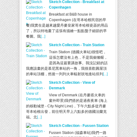
Sketch Collection - Breakfast at
Copenhagen
Breakfast at B&B house in
Copenhagen (在哥本哈根民宿的早
餐)我實在是越來越愛丹麥皇家哥本哈根瓷器的用品
了，所以特地畫了這張有描繪一點點盤子細節的早
餐圖。我
[...]
Sketch Collection - Train Station
Train Station (德國火車站)很怪吧，
這張怎麼沒有上色，不是我偷懶喔，
是因為這篇要講故事。我沒記錯的話
我應該畫的是慕尼黑車站的一角，我很喜歡圓屋頂
的車站頂棚，然後一列列火車輻射狀地進站排列
[...]
Sketch Collection - View of
Denmark
View of Denmark (在丹麥搭火車的
窗外即景)我們搭的是過夜夜車 (海上
的移動城堡 - City Night Line)，下午六點多從丹麥
哥本哈根出發，前往明天早上六點多的德國法蘭克
福。北
[...]
Sketch Collection - Fussen Station
Fussen Station (福森車站)我們一路