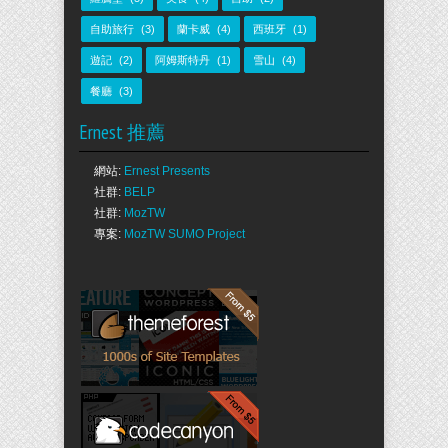
自助旅行
(3)
蘭卡威
(4)
西班牙
(1)
遊記
(2)
阿姆斯特丹
(1)
雪山
(4)
餐廳
(3)
Ernest 推薦
網站:
Ernest Presents
社群:
BELP
社群:
MozTW
專案:
MozTW SUMO Project