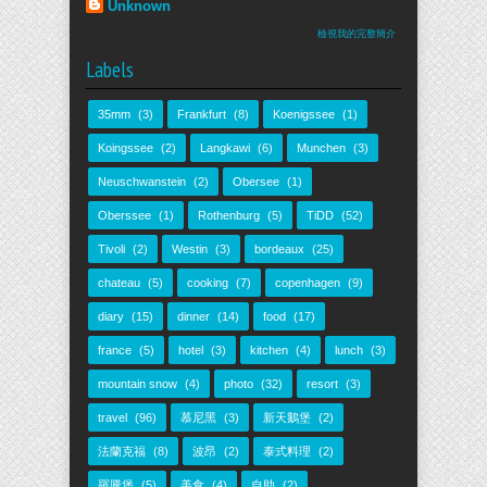
Unknown
檢視我的完整簡介
Labels
35mm
(3)
Frankfurt
(8)
Koenigssee
(1)
Koingssee
(2)
Langkawi
(6)
Munchen
(3)
Neuschwanstein
(2)
Obersee
(1)
Oberssee
(1)
Rothenburg
(5)
TiDD
(52)
Tivoli
(2)
Westin
(3)
bordeaux
(25)
chateau
(5)
cooking
(7)
copenhagen
(9)
diary
(15)
dinner
(14)
food
(17)
france
(5)
hotel
(3)
kitchen
(4)
lunch
(3)
mountain snow
(4)
photo
(32)
resort
(3)
travel
(96)
慕尼黑
(3)
新天鵝堡
(2)
法蘭克福
(8)
波昂
(2)
泰式料理
(2)
羅騰堡
(5)
美食
(4)
自助
(2)