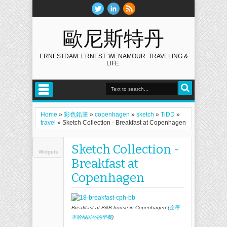
歐尼斯特丹
ERNESTDAM. ERNEST. WENAMOUR. TRAVELING &
LIFE.
Home
»
彩色鉛筆
»
copenhagen
»
sketch
»
TiDD
»
travel
»
Sketch Collection - Breakfast at Copenhagen
Sketch Collection -
Widgets
Breakfast at
Copenhagen
Breakfast at B&B house in Copenhagen (
在哥
本哈根民宿的早餐
)