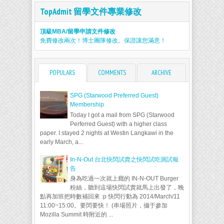
TopAdmit 留學文件專業修改
頂級MBA/留學申請文件修改
免費修改兩次！博士團隊修改。保證讓您滿意！
POPULARS
COMMENTS
ARCHIVE
SPG (Starwood Preferred Guest)
Membership
Today I got a mail from SPG (Starwood
Perferred Guest) with a higher class
paper. I stayed 2 nights at Westin Langkawi in the
early March, a...
In-N-Out 台北快閃試賣之快閃試吃測試報
告
身為吃過一次就上癮的 IN-N-OUT Burger
粉絲，聽到這場快閃試賣就馬上出發了，晚
點再加班把時數補回來 :p 快閃行動為 2014/March/11
11:00~15:00。要閃要快！ (串場照片，攝于參加
Mozilla Summit 時附近的 ...