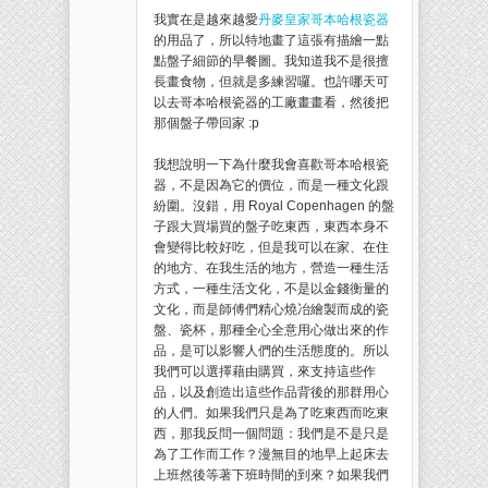
我實在是越來越愛
丹麥皇家哥本哈根瓷器
的用品了，所以特地畫了這張有描繪一點
點盤子細節的早餐圖。我知道我不是很擅
長畫食物，但就是多練習囉。也許哪天可
以去哥本哈根瓷器的工廠畫畫看，然後把
那個盤子帶回家 :p
我想說明一下為什麼我會喜歡哥本哈根瓷
器，不是因為它的價位，而是一種文化跟
紛圍。沒錯，用 Royal Copenhagen 的盤
子跟大買場買的盤子吃東西，東西本身不
會變得比較好吃，但是我可以在家、在住
的地方、在我生活的地方，營造一種生活
方式，一種生活文化，不是以金錢衡量的
文化，而是師傅們精心燒冶繪製而成的瓷
盤、瓷杯，那種全心全意用心做出來的作
品，是可以影響人們的生活態度的。所以
我們可以選擇藉由購買，來支持這些作
品，以及創造出這些作品背後的那群用心
的人們。如果我們只是為了吃東西而吃東
西，那我反問一個問題：我們是不是只是
為了工作而工作？漫無目的地早上起床去
上班然後等著下班時間的到來？如果我們