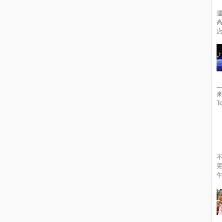
店
來
To
不
午