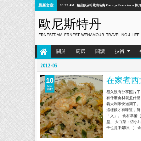
最新文章
00:37 AM
精品飯店暗藏由名廚 George Francisco 操刀設
歐尼斯特丹
ERNESTDAM. ERNEST. WENAMOUR. TRAVELING & LIFE.
關於
廚房
閱讀
技術
2012-03
在家煮西
10
Mar
2012
很久沒有分享照片了，
有什麼食材就煮什麼 (
義大利米快過期了。
這樣飯才有味道，所
「入」。 食材準備
盤。 大白菜：切小
子也是不錯啦。） 