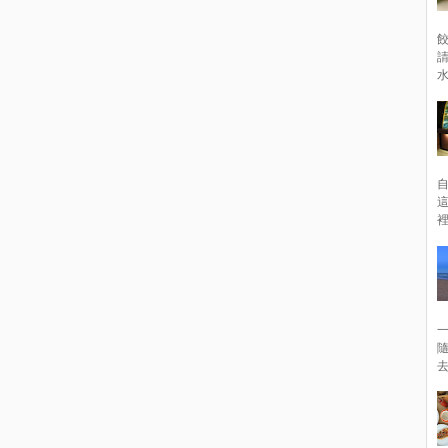
餃
請
水
裡
一
去