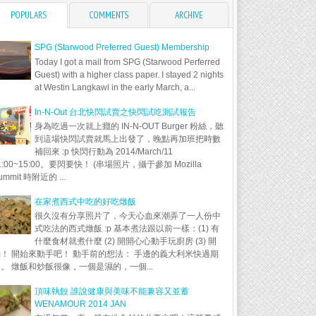
POPULARS
COMMENTS
ARCHIVE
SPG (Starwood Preferred Guest) Membership
Today I got a mail from SPG (Starwood Perferred
Guest) with a higher class paper. I stayed 2 nights
at Westin Langkawi in the early March, a...
In-N-Out 台北快閃試賣之快閃試吃測試報告
身為吃過一次就上癮的 IN-N-OUT Burger 粉絲，聽
到這場快閃試賣就馬上出發了，晚點再加班把時數
補回來 :p 快閃行動為 2014/March/11
1:00~15:00。要閃要快！ (串場照片，攝于參加 Mozilla
ummit 時附近的 ...
在家煮西式中吃的好吃燉飯
很久沒有分享照片了，今天心血來潮弄了一人份中
式吃法的西式燉飯 :p 基本煮法跟以前一樣：(1) 有
什麼食材就煮什麼 (2) 開開心心動手玩廚房 (3) 開
！ 開始來動手吧！ 動手前的想法： 手邊的義大利米快過期
。 燉飯和炒飯很像，一個是濕的，一個...
頂味執餃 誰說健康與美味不能兼容又並蓄
WENAMOUR 2014 JAN