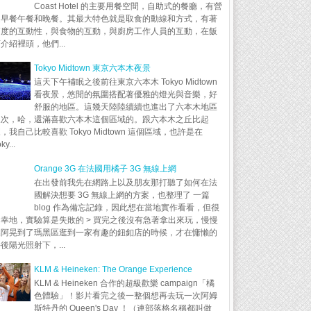
Coast Hotel 的主要用餐空間，自助式的餐廳，有營
運早餐午餐和晚餐。其最大特色就是取食的動線和方式，有著
高度的互動性，與食物的互動，與廚房工作人員的互動，在飯
介紹裡頭，他們...
Tokyo Midtown 東京六本木夜景
這天下午補眠之後前往東京六本木 Tokyo Midtown
看夜景，悠閒的氛圍搭配著優雅的燈光與音樂，好
舒服的地區。這幾天陸陸續續也進出了六本木地區
三次，哈，還滿喜歡六本木這個區域的。跟六本木之丘比起
，我自己比較喜歡 Tokyo Midtown 這個區域，也許是在
ky...
Orange 3G 在法國用橘子 3G 無線上網
在出發前我先在網路上以及朋友那打聽了如何在法
國解決想要 3G 無線上網的方案，也整理了 一篇
blog 作為備忘記錄，因此想在當地實作看看，但很
幸地，實驗算是失敗的 > 買完之後沒有急著拿出來玩，慢慢
晃阿晃到了瑪黑區逛到一家有趣的鈕釦店的時候，才在慵懶的
後陽光照射下，...
KLM & Heineken: The Orange Experience
KLM & Heineken 合作的超級歡樂 campaign「橘
色體驗」！影片看完之後一整個想再去玩一次阿姆
斯特丹的 Queen's Day ！（連部落格名稱都叫做