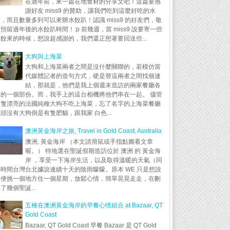
在過年前，來一篇在地食材的分享文吧！這篇要感
謝好友 miss9 的贊助，讓我們吃到這麼好吃的水
，而且數量多到可以來辦水餃趴！認識 miss9 的好友們，敬
預留過年後的水餃趴時間！:p 前幾週，當 miss9 說要寄一些
餃來的時候，想說超感謝的，我們還正想著要回送些...
大狗與上海菜
大狗和上海菜兩者之間是沒什麼關聯的，若模仿當
代媒體記者的造句方式，硬是替這兩者之間找個連
結，那就是，他們是我上個週末造訪的兩家餐廳各
自的一個部份。而，我手上的這台相機將他們串在一起。 儘管
這隻漂亮的法國純種大狗不吃上海菜，忘了名字的上海菜餐廳
頭沒有大狗倒是有隻肥貓，跟我家 白色...
澳洲黃金海岸之旅, Travel in Gold Coast, Australia
澳洲, 黃金海岸 （本文請滑鼠或手指點圖看文章
喔。） 特地選在聖誕假期造訪位於 澳洲 的 黃金海
岸 ，享受一下海岸生活，以及取得溫暖的天氣（同
時間台灣台北據說連續十天的陰雨矇矇。原本 WE 只是想說
隨便挑一個地方住一個星期，放鬆心情，簡單晃晃走走，在刪
了幾個聖誕...
五種在澳洲黃金海岸的早餐心情組合 at Bazaar, QT
Gold Coast
Bazaar, QT Gold Coast 早餐 Bazaar 是 QT Gold