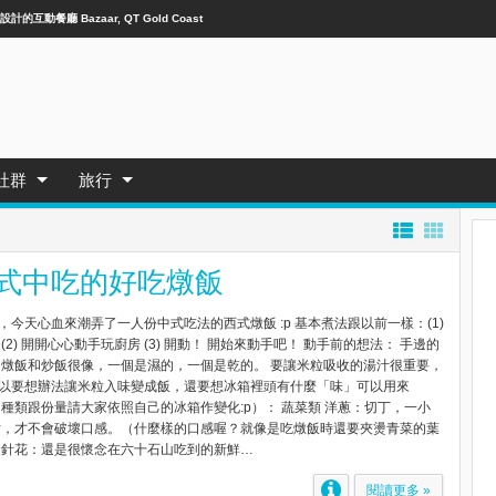
計的互動餐廳 Bazaar, QT Gold Coast
社群
旅行
式中吃的好吃燉飯
今天心血來潮弄了一人份中式吃法的西式燉飯 :p 基本煮法跟以前一樣：(1)
2) 開開心心動手玩廚房 (3) 開動！ 開始來動手吧！ 動手前的想法： 手邊的
 燉飯和炒飯很像，一個是濕的，一個是乾的。 要讓米粒吸收的湯汁很重要，
以要想辦法讓米粒入味變成飯，還要想冰箱裡頭有什麼「味」可以用來
（種類跟份量請大家依照自己的冰箱作變化:p）： 蔬菜類 洋蔥：切丁，一小
片，才不會破壞口感。（什麼樣的口感喔？就像是吃燉飯時還要夾燙青菜的葉
金針花：還是很懷念在六十石山吃到的新鮮…
閱讀更多 »