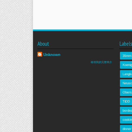
About
Label
Unknown
35mm
檢視我的完整簡介
Koeni
Langk
Neusc
Obers
TiDD
borde
cooki
dinner