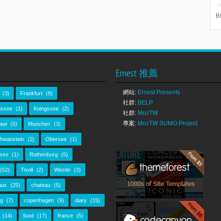
「
Br
s
Ernest 推薦
網站:
Ernest Presents
(3)
Frankfurt
(8)
社群:
BELP
gssee
(1)
Koingssee
(2)
社群:
MozTW
專案:
MozTW SUMO Project
awi
(6)
Munchen
(3)
hwanstein
(2)
Obersee
(1)
see
(1)
Rothenburg
(5)
(52)
Tivoli
(2)
Westin
(3)
aux
(25)
chateau
(5)
ng
(7)
copenhagen
(9)
diary
(15)
(14)
food
(17)
france
(5)