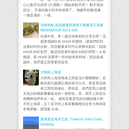
心心動手玩廚房 (3) 開動！ 開始來動手吧！ 動手前的
想法： 手邊的義大利米快過期了。 燉飯和炒飯很像，
一個是濕的，一個...
頂味執餃 誰說健康與美味不能兼容又並蓄
WENAMOUR 2014 JAN
在過年前，來一篇在地食材的分享文吧！這
篇要感謝好友 miss9 的贊助，讓我們吃到
這麼好吃的水餃，而且數量多到可以來辦水餃趴！認識
miss9 的好友們，敬請預留過年後的水餃趴時間！:p 前
幾週，當 miss9 說要寄一些水餃來的時候，想說超感
謝的，我們還正想著要回送些...
大狗與上海菜
大狗和上海菜兩者之間是沒什麼關聯的，若
模仿當代媒體記者的造句方式，硬是替這兩
者之間找個連結，那就是，他們是我上個週
末造訪的兩家餐廳各自的一個部份。而，我手上的這台
相機將他們串在一起。 儘管這隻漂亮的法國純種大狗
不吃上海菜，忘了名字的上海菜餐廳裡頭沒有大狗倒是
有隻肥貓，跟我家 白色...
澳洲黃金海岸之旅, Travel in Gold Coast,
Australia