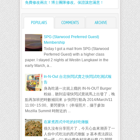
免費修改兩次！博士團隊修改。保證讓您滿意！
POPULARS
COMMENTS
ARCHIVE
SPG (Starwood Preferred Guest)
Membership
Today I got a mail from SPG (Starwood
Perferred Guest) with a higher class
paper. I stayed 2 nights at Westin Langkawi in the
early March, a...
In-N-Out 台北快閃試賣之快閃試吃測試報
告
身為吃過一次就上癮的 IN-N-OUT Burger
粉絲，聽到這場快閃試賣就馬上出發了，晚
點再加班把時數補回來 :p 快閃行動為 2014/March/11
11:00~15:00。要閃要快！ (串場照片，攝于參加
Mozilla Summit 時附近的 ...
在家煮西式中吃的好吃燉飯
很久沒有分享照片了，今天心血來潮弄了一
人份中式吃法的西式燉飯 :p 基本煮法跟以
前一樣：(1) 有什麼食材就煮什麼 (2) 開開