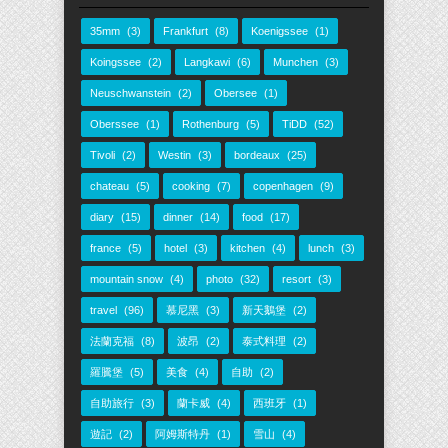
35mm
(3)
Frankfurt
(8)
Koenigssee
(1)
Koingssee
(2)
Langkawi
(6)
Munchen
(3)
Neuschwanstein
(2)
Obersee
(1)
Oberssee
(1)
Rothenburg
(5)
TiDD
(52)
Tivoli
(2)
Westin
(3)
bordeaux
(25)
chateau
(5)
cooking
(7)
copenhagen
(9)
diary
(15)
dinner
(14)
food
(17)
france
(5)
hotel
(3)
kitchen
(4)
lunch
(3)
mountain snow
(4)
photo
(32)
resort
(3)
travel
(96)
慕尼黑
(3)
新天鵝堡
(2)
法蘭克福
(8)
波昂
(2)
泰式料理
(2)
羅騰堡
(5)
美食
(4)
自助
(2)
自助旅行
(3)
蘭卡威
(4)
西班牙
(1)
遊記
(2)
阿姆斯特丹
(1)
雪山
(4)