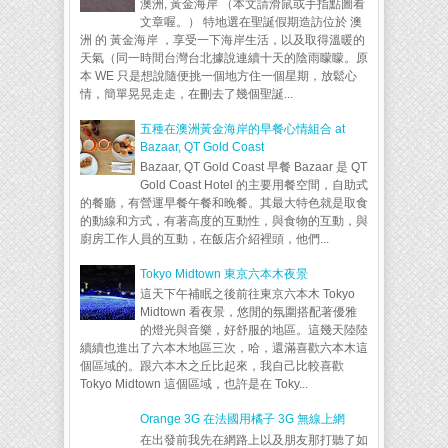
澳洲, 黃金海岸 （本文請滑鼠或手指點圖看
文章喔。） 特地選在聖誕假期造訪位於 澳
洲 的 黃金海岸 ，享受一下海岸生活，以及取得溫暖的
天氣（同一時間台灣台北據說連續十天的陰雨矇矇。原
本 WE 只是想說隨便挑一個地方住一個星期，放鬆心
情，簡單晃晃走走，在刪去了幾個聖誕...
五種在澳洲黃金海岸的早餐心情組合 at
Bazaar, QT Gold Coast
Bazaar, QT Gold Coast 早餐 Bazaar 是 QT
Gold Coast Hotel 的主要用餐空間，自助式
的餐廳，有營運早餐午餐和晚餐。其最大特色就是取食
的動線和方式，有著高度的互動性，與食物的互動，與
廚房工作人員的互動，在飯店介紹裡頭，他們...
Tokyo Midtown 東京六本木夜景
這天下午補眠之後前往東京六本木 Tokyo
Midtown 看夜景，悠閒的氛圍搭配著優雅
的燈光與音樂，好舒服的地區。這幾天陸陸
續續也進出了六本木地區三次，哈，還滿喜歡六本木這
個區域的。跟六本木之丘比起來，我自己比較喜歡
Tokyo Midtown 這個區域，也許是在 Toky...
Orange 3G 在法國用橘子 3G 無線上網
在出發前我先在網路上以及朋友那打聽了如