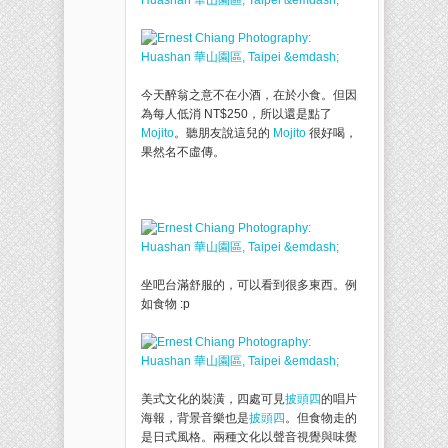
今天醉翁之意不在小酒，在於小食。但因
為每人低消 NT$250，所以還是點了
Mojito
。聽朋友說這兒的
Mojito
很好喝，
果然名不虛傳。
坐吧台滿舒服的，可以看到很多東西。例
如食物 :p
美式文化的裝潢，四處可見
披頭四
的唱片
海報，背景音樂也是
披頭四
。但食物走的
是日式風格。兩種文化以聲音視覺與味覺