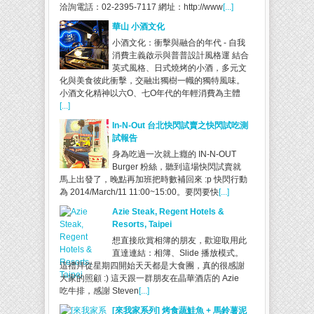
洽詢電話：02-2395-7117 網址：http://www
[...]
華山 小酒文化
小酒文化：衝擊與融合的年代 - 自我
消費主義啟示與普普設計風格運 結合
英式風格、日式燒烤的小酒，多元文
化與美食彼此衝擊，交融出獨樹一幟的獨特風味。
小酒文化精神以六O、七O年代的年輕消費為主體
[...]
In-N-Out 台北快閃試賣之快閃試吃測
試報告
身為吃過一次就上癮的 IN-N-OUT
Burger 粉絲，聽到這場快閃試賣就
馬上出發了，晚點再加班把時數補回來 :p 快閃行動
為 2014/March/11 11:00~15:00。要閃要快
[...]
Azie Steak, Regent Hotels &
Resorts, Taipei
想直接欣賞相簿的朋友，歡迎取用此
直達連結：相簿、Slide 播放模式。
這禮拜從星期四開始天天都是大食團，真的很感謝
大家的照顧 :) 這天跟一群朋友在晶華酒店的 Azie
吃牛排，感謝 Steven
[...]
[來我家系列] 烤食蔬鮭魚 + 馬鈴薯泥