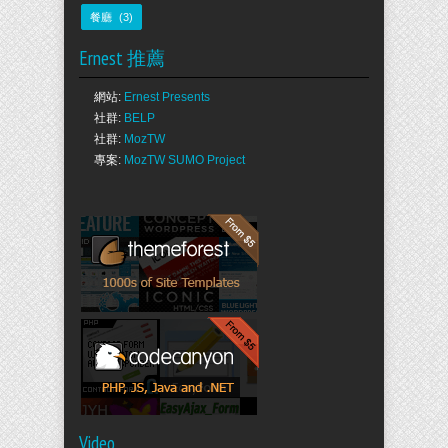
餐廳
(3)
Ernest 推薦
網站:
Ernest Presents
社群:
BELP
社群:
MozTW
專案:
MozTW SUMO Project
Video