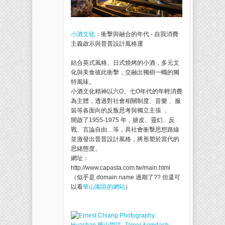
小酒文化
：衝擊與融合的年代 - 自我消費
主義啟示與普普設計風格運
結合英式風格、日式燒烤的小酒，多元文
化與美食彼此衝擊，交融出獨樹一幟的獨
特風味。
小酒文化精神以六O、七O年代的年輕消費
為主體，透過對社會相關制度、音樂 、服
裝等各面向的反叛思考與獨立主張 ，
開啟了1955-1975 年，嬉皮、靈幻、反
戰、言論自由…等，具社會衝擊思想路線
並激發出普普設計風格，將形塑於當代的
思緒態度。
網址：
http://www.capasta.com.tw/main.html
（似乎是 domain name 過期了?? 但還可
以看
華山園區的網站
）