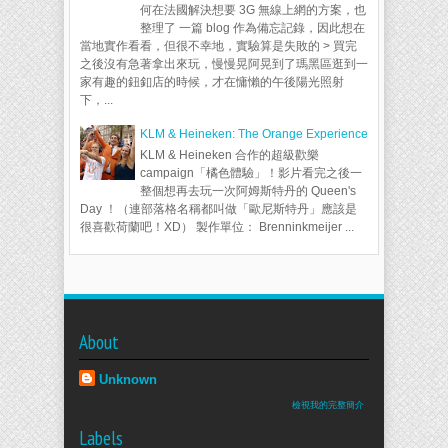
何在法國解決想要 3G 無線上網的方案，也
整理了 一篇 blog 作為備忘記錄，因此想在
當地實作看看，但很不幸地，實驗算是失敗的 > 買完
之後沒有急著拿出來玩，慢慢晃阿晃到了瑪黑區逛到一
家有趣的鈕釦店的時候，才在慵懶的午後陽光照射
下，...
KLM & Heineken: The Orange Experience
KLM & Heineken 合作的超級歡樂
campaign「橘色體驗」！影片看完之後一
整個想再去玩一次阿姆斯特丹的 Queen's
Day ！（連部落格名稱都叫做「歐尼斯特丹」應該是
很喜歡荷蘭吧！XD） 製作單位： Brenninkmeijer ...
About
Unknown
檢視我的完整簡介
Labels